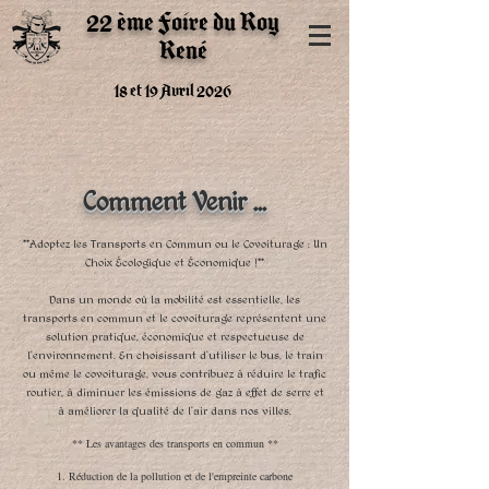
22 ème Foire du Roy
René
18 et 19 Avril 2026
Comment Venir ...
**Adoptez les Transports en Commun ou le Covoiturage : Un
Choix Écologique et Économique !**
Dans un monde où la mobilité est essentielle, les
transports en commun et le covoiturage représentent une
solution pratique, économique et respectueuse de
l'environnement. En choisissant d'utiliser le bus, le train
ou même le covoiturage, vous contribuez à réduire le trafic
routier, à diminuer les émissions de gaz à effet de serre et
à améliorer la qualité de l'air dans nos villes.
** Les avantages des transports en commun **
1. Réduction de la pollution et de l'empreinte carbone