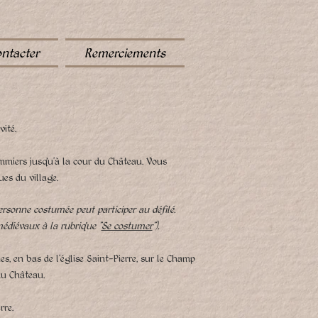
ntacter
Remerciements
vité.
ommiers jusqu’à la cour du
Château
. Vous
ues du village.
ersonne costumée peut participer au défilé.
édiévaux à la rubrique "
Se costumer
").
s, en bas de l'église Saint-Pierre, sur le Champ
au Château.
rre.